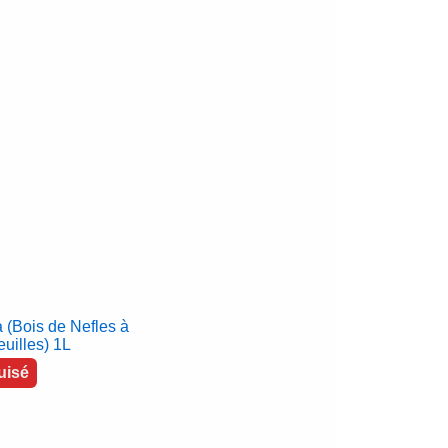
 (Bois de Nefles à
euilles) 1L
uisé