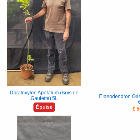
Doratoxylon Apetalum (Bois de
Elaeodendron Orie
Gaulette) 5L
Épuisé
€ 5