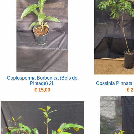
Coptosperma Borbonica (Bois de
Pintade) 2L
Cossinia Pinnata 
€ 15,00
€ 2