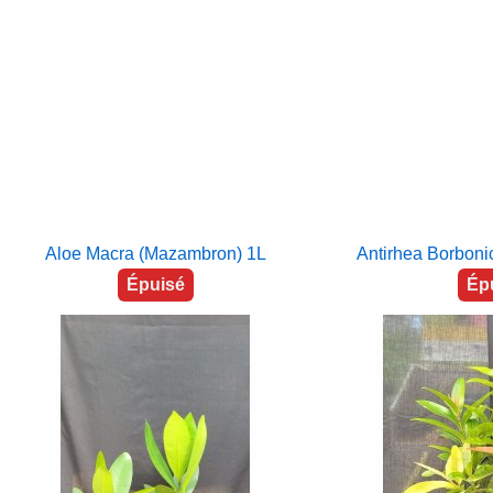
Aloe Macra (Mazambron) 1L
Antirhea Borbonic
Épuisé
Ép