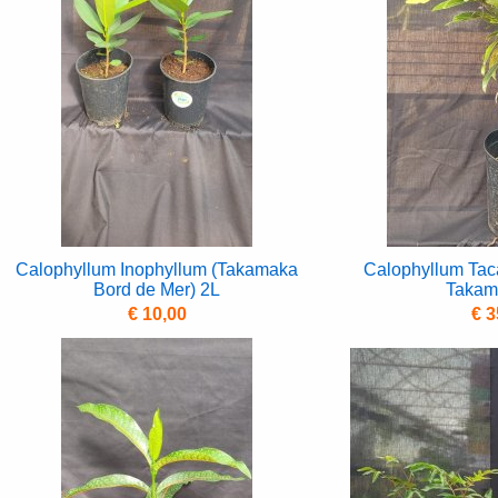
Calophyllum Inophyllum (Takamaka
Calophyllum Tac
Bord de Mer) 2L
Takam
€ 10,00
€ 3