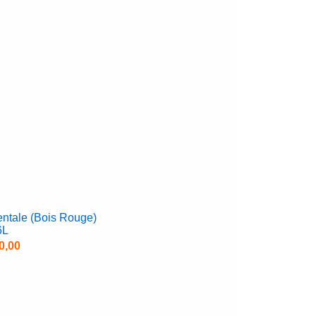
ntale (Bois Rouge)
6L
0,00