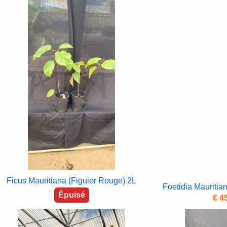
Ficus Mauritiana (Figuier Rouge) 2L
Foetidia Mauritia
Épuisé
€ 4