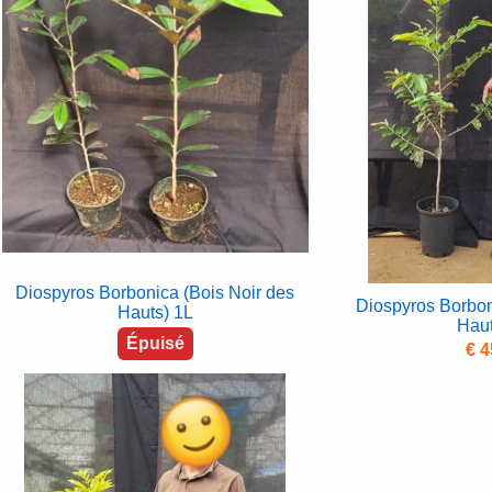
Diospyros Borbonica (Bois Noir des
Diospyros Borbon
Hauts) 1L
Haut
Épuisé
€ 4