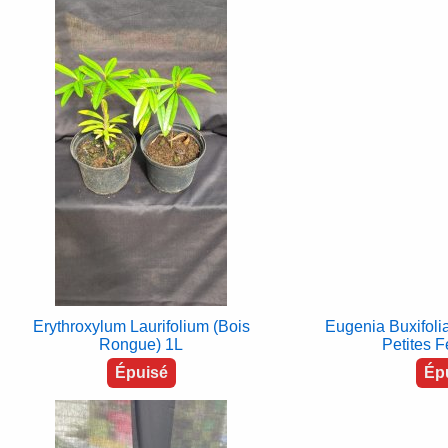
Erythroxylum Laurifolium (Bois
Eugenia Buxifolia
Rongue) 1L
Petites F
Épuisé
Ép