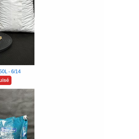
0L - 6/14
uisé