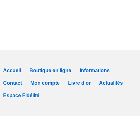
Accueil
Boutique en ligne
Informations
Contact
Mon compte
Livre d'or
Actualités
Espace Fidélité
Tous nos prix sont TTC -
Conditions de vente
-
Déclaration de Confidentialit