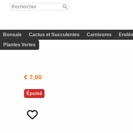
Bonsaïs
Cactus et Succulentes
Carnivores
Endém
Plantes Vertes
€ 7,00
Épuisé