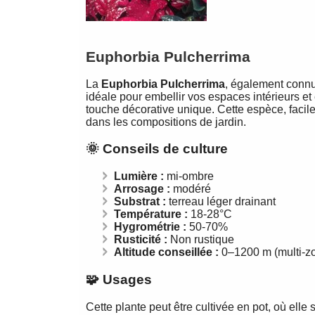
Euphorbia Pulcherrima
La
Euphorbia Pulcherrima
, également connu
idéale pour embellir vos espaces intérieurs et 
touche décorative unique. Cette espèce, facile
dans les compositions de jardin.
🌞 Conseils de culture
Lumière :
mi-ombre
Arrosage :
modéré
Substrat :
terreau léger drainant
Température :
18-28°C
Hygrométrie :
50-70%
Rusticité :
Non rustique
Altitude conseillée :
0–1200 m (multi-z
🧩 Usages
Cette plante peut être cultivée en pot, où elle