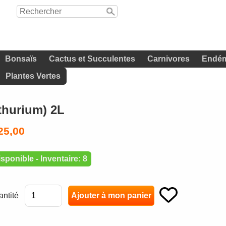
Bonsaïs
Cactus et Succulentes
Carnivores
Endém
Plantes Vertes
hurium) 2L
25,00
sponible - Inventaire: 8
ntité