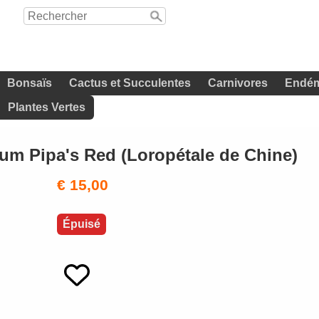
Bonsaïs
Cactus et Succulentes
Carnivores
Endém
Plantes Vertes
m Pipa's Red (Loropétale de Chine)
€ 15,00
Épuisé