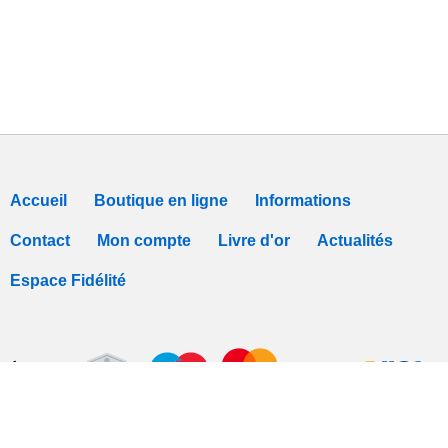
Accueil
Boutique en ligne
Informations
Contact
Mon compte
Livre d'or
Actualités
Espace Fidélité
Tous nos prix sont TTC -
Conditions de vente
-
Déclaration de Confidentialit
Logiciel Webshop
Easy
Webshop