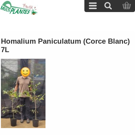
Homalium Paniculatum (Corce Blanc)
7L