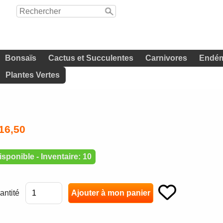
Bonsaïs
Cactus et Succulentes
Carnivores
Endém
Plantes Vertes
16,50
isponible - Inventaire: 10
antité