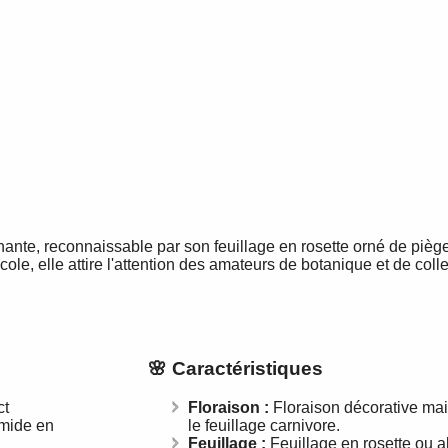
ante, reconnaissable par son feuillage en rosette orné de piège
icole, elle attire l'attention des amateurs de botanique et de colle
🌸 Caractéristiques
ct
Floraison :
Floraison décorative mais
umide en
le feuillage carnivore.
Feuillage :
Feuillage en rosette ou a