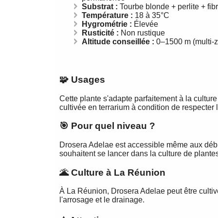
Substrat :
Tourbe blonde + perlite + fib
Température :
18 à 35°C
Hygrométrie :
Élevée
Rusticité :
Non rustique
Altitude conseillée :
0–1500 m (multi-
🧩 Usages
Cette plante s'adapte parfaitement à la cultur
cultivée en terrarium à condition de respecter
🎯 Pour quel niveau ?
Drosera Adelae est accessible même aux débuta
souhaitent se lancer dans la culture de plante
🌋 Culture à La Réunion
À La Réunion, Drosera Adelae peut être cultivé
l'arrosage et le drainage.