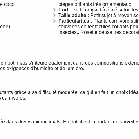
re coco
pièges brillants très ornementaux.
Port :
Port compact à étalé selon les
Taille adulte :
Petit sujet à moyen s
Particularités :
Plante carnivore utili
zone)
couvertes de tentacules collants pour
insectes., Rosette dense très décorat
e en pot, mais s'intègre également dans des compositions extérie
 les exigences d'humidité et de lumière.
nts grâce à sa difficulté modérée, ce qui en fait un choix idéa
s carnivores.
e dans divers microclimats. En pot, il est important de surveill