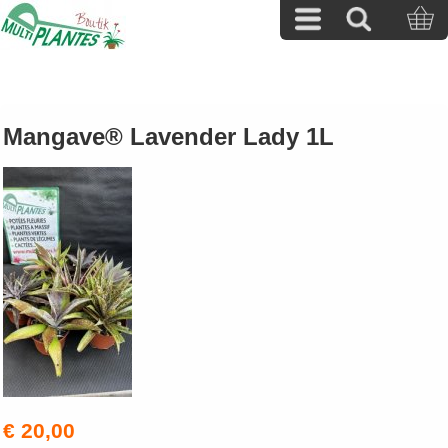
Mangave® Lavender Lady 1L
€ 20,00