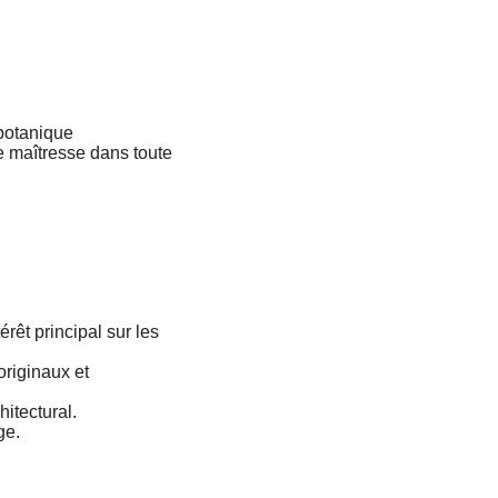
 botanique
ce maîtresse dans toute
rêt principal sur les
originaux et
hitectural.
ge.