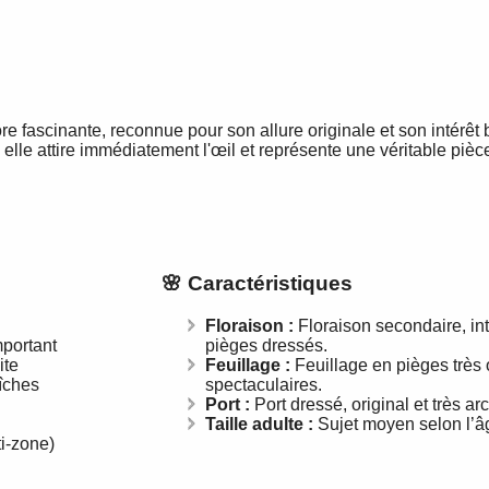
ore fascinante, reconnue pour son allure originale et son intérêt
elle attire immédiatement l'œil et représente une véritable piè
🌸 Caractéristiques
Floraison :
Floraison secondaire, inté
mportant
pièges dressés.
ite
Feuillage :
Feuillage en pièges très 
îches
spectaculaires.
Port :
Port dressé, original et très arc
Taille adulte :
Sujet moyen selon l’â
i-zone)