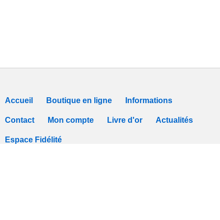
Accueil
Boutique en ligne
Informations
Contact
Mon compte
Livre d'or
Actualités
Espace Fidélité
Tous nos prix sont TTC -
Conditions de vente
-
Déclaration de Confidentialit
Logiciel Webshop
Easy
Webshop