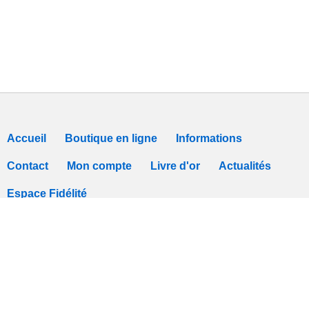
Accueil
Boutique en ligne
Informations
Contact
Mon compte
Livre d'or
Actualités
Espace Fidélité
Tous nos prix sont TTC -
Conditions de vente
-
Déclaration de Confidentialit
Logiciel Webshop
Easy
Webshop