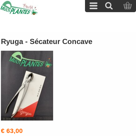
Ryuga - Sécateur Concave
€ 63,00